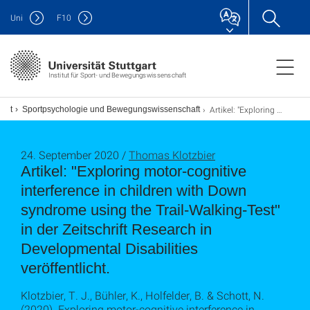
Uni
F
10
Institut für Sport- und Bewegungswissenschaft
Artikel: "Exploring motor-cognitive interference in children with Down syndrome using the Trail-Walking-Test" in der Zeitschrift Research in Developmental Disabilities veröffentlicht.
titut
Sportpsychologie und Bewegungswissenschaft
24. September 2020 /
Thomas Klotzbier
Artikel: "Exploring motor-cognitive
interference in children with Down
syndrome using the Trail-Walking-Test"
in der Zeitschrift Research in
Developmental Disabilities
veröffentlicht.
Klotzbier, T. J., Bühler, K., Holfelder, B. & Schott, N.
(2020). Exploring motor-cognitive interference in