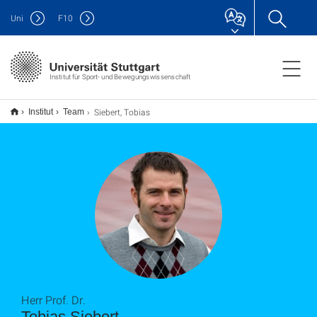
Uni
F
10
Institut für Sport- und Bewegungswissenschaft
Siebert, Tobias
Institut
Team
Herr Prof. Dr.
Tobias Siebert