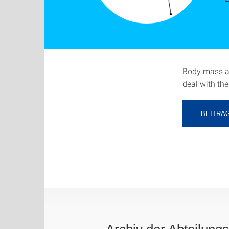
Body mass an
deal with th
BEITRA