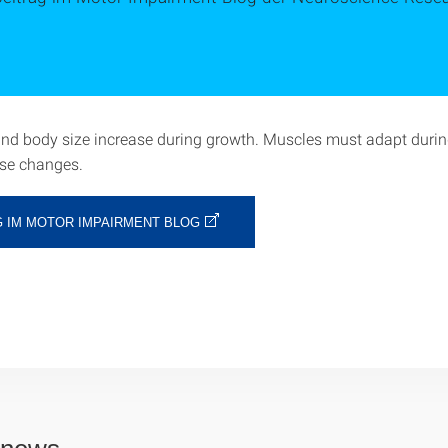
d body size increase during growth. Muscles must adapt durin
ese changes.
G IM MOTOR IMPAIRMENT BLOG