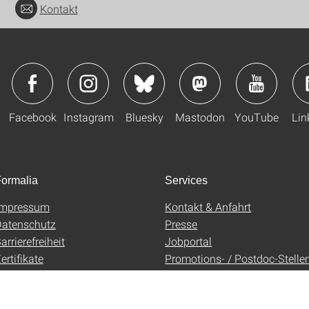
Kontakt
Facebook
Instagram
Bluesky
Mastodon
YouTube
Lin
ormalia
Services
Impressum
Kontakt & Anfahrt
atenschutz
Presse
arrierefreiheit
Jobportal
ertifikate
Promotions- / Postdoc-Stelle
AGB
Uni-Shop