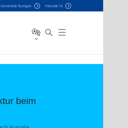
Uni
versität Stuttgart
F
akultät
10
ktur beim
rch Australia