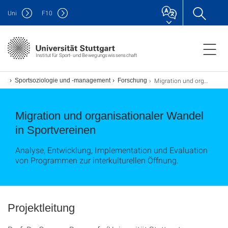
Uni
F
10
Institut für Sport- und Bewegungswissenschaft
Migration und organisationaler Wandel in Sportvereinen
itut
Sportsoziologie und -management
Forschung
Migration und organisationaler Wandel
in Sportvereinen
Analyse, Entwicklung, Implementation und Evaluation
von Programmen zur interkulturellen Öffnung.
Projektleitung